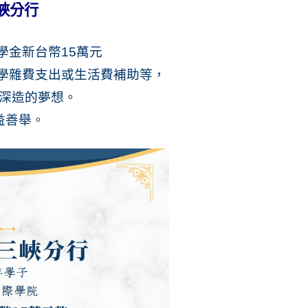
峽分行
學金新台幣
15
萬元
學雜費支出或生活費補助等，
深造的夢想。
益善舉。