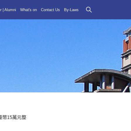
r | Alumni
What's on
Contact Us
By-Laws
臺幣15萬元整