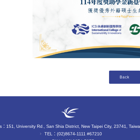
：151, University Rd., San Shia District, New Taipei City, 23741, Taiw
TEL：(02)8674-1111 #67210
chevron_right