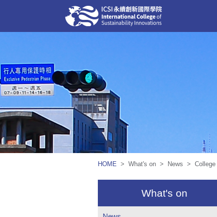
HOME
> What's on > News > 
What's on
News