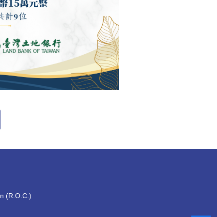
an (R.O.C.)