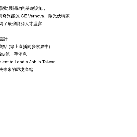
變動最關鍵的基礎設施，
奇異能源 GE Vernova、陽光伏特家
備了最強能源人才盛宴！
設計
點 (線上直播同步索票中)
與職缺第一手消息
lent to Land a Job in Taiwan
決未來的環境痛點