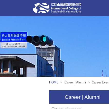
HOME
> Career | Alumni > Career Even
Career | Alumni
Career Information