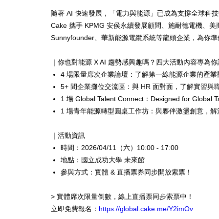
隨著 AI 快速發展，「電力與能源」
已成為支撐全球科技
Cake 攜手 KPMG 安侯永續發展顧問、施耐德電機、美商
Sunnyfounder、華新能源電纜系統等龍頭企業，
為你準
｜你也對能源 X AI 趨勢感興趣嗎？四大活動內容專為你
4 場限量席次企業論壇：了解第一線能源企業的產業觀
5+ 間企業攤位交流區：與 HR 面對面，了解實習
1 場 Global Talent Connect：Designed for Global Ta
1 場青年能源轉型圓桌工作坊：與夥伴激盪創意，解
｜活動資訊
時間：2026/04/11（六）10:00 - 17:00
地點：國立成功大學 未來館
參與方式：實體 & 直播票券同步開放索票！
> 實體席次限量倒數，線上直播票同步索票中！
立即免費報名：
https://global.cake.me/
Y2imOv