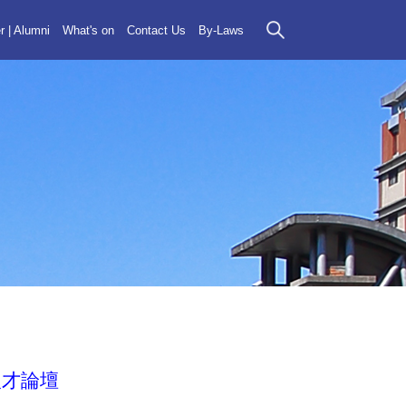
r | Alumni
What's on
Contact Us
By-Laws
技人才論壇