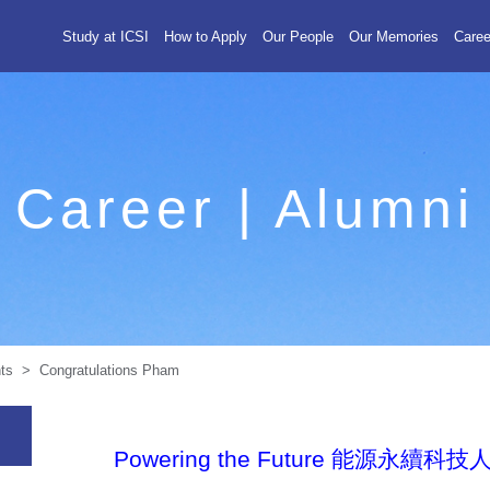
Study at ICSI
How to Apply
Our People
Our Memories
Caree
Career | Alumni
ts > Congratulations Pham
Powering the Future 能源永續科